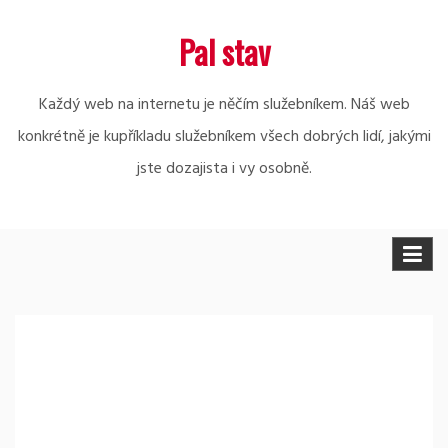
Skip
Pal stav
to
content
Každý web na internetu je něčím služebníkem. Náš web
konkrétně je kupříkladu služebníkem všech dobrých lidí, jakými
jste dozajista i vy osobně.