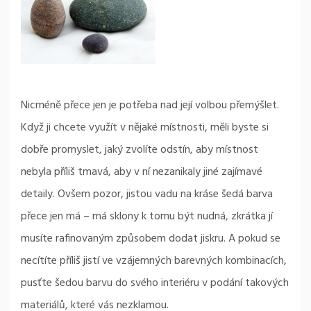
Nicméně přece jen je potřeba nad její volbou přemýšlet.
Když ji chcete využít v nějaké místnosti, měli byste si
dobře promyslet, jaký zvolíte odstín, aby místnost
nebyla příliš tmavá, aby v ní nezanikaly jiné zajímavé
detaily. Ovšem pozor, jistou vadu na kráse šedá barva
přece jen má – má sklony k tomu být nudná, zkrátka jí
musíte rafinovaným způsobem dodat jiskru. A pokud se
necítíte příliš jistí ve vzájemných barevných kombinacích,
pusťte šedou barvu do svého interiéru v podání takových
materiálů, které vás nezklamou.