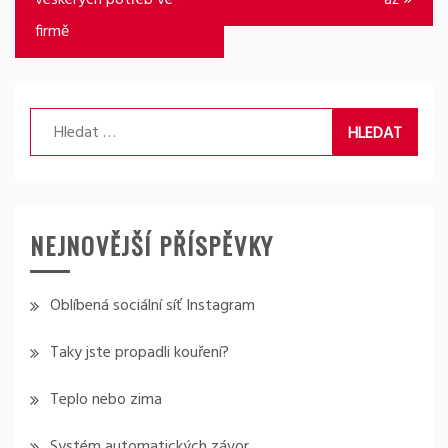
veškerých potřeb ve
až
příspěvek
firmě
Vyhledávání
NEJNOVĚJŠÍ PŘÍSPĚVKY
Oblíbená sociální síť Instagram
Taky jste propadli kouření?
Teplo nebo zima
Systém automatických závor