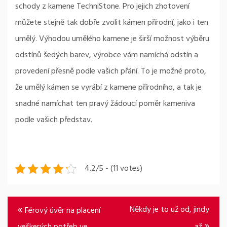
schody z kamene TechniStone
. Pro jejich zhotovení
můžete stejně tak dobře zvolit kámen přírodní, jako i ten
umělý. Výhodou umělého kamene je širší možnost výběru
odstínů šedých barev, výrobce vám namíchá odstín a
provedení přesně podle vašich přání. To je možné proto,
že umělý kámen se vyrábí z kamene přírodního, a tak je
snadné namíchat ten pravý žádoucí poměr kameniva
podle vašich představ.
4.2/5 - (11 votes)
Navigace
Někdy je to už od, jindy
Férový úvěr na placení
pro