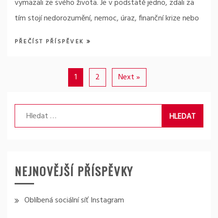
vymazali ze svého života. Je v podstatě jedno, zdali za
tím stojí nedorozumění, nemoc, úraz, finanční krize nebo
PŘEČÍST PŘÍSPĚVEK
1
2
Next »
Vyhledávání
NEJNOVĚJŠÍ PŘÍSPĚVKY
Oblíbená sociální síť Instagram