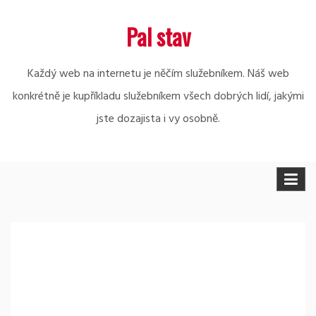
Skip
Pal stav
to
content
Každý web na internetu je něčím služebníkem. Náš web
konkrétně je kupříkladu služebníkem všech dobrých lidí, jakými
jste dozajista i vy osobně.