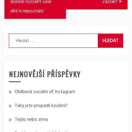
dokáže rozzářit vaše
Zázrak?
příspěvek
děti k nepoznání.
Vyhledávání
NEJNOVĚJŠÍ PŘÍSPĚVKY
Oblíbená sociální síť Instagram
Taky jste propadli kouření?
Teplo nebo zima