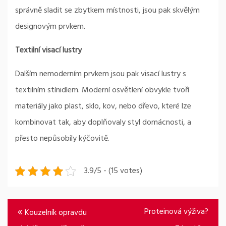
správně sladit se zbytkem místnosti, jsou pak skvělým
designovým prvkem.
Textilní visací lustry
Dalším nemoderním prvkem jsou pak visací lustry s
textilním stínidlem. Moderní osvětlení obvykle tvoří
materiály jako plast, sklo, kov, nebo dřevo, které lze
kombinovat tak, aby doplňovaly styl domácnosti, a
přesto nepůsobily kýčovitě.
3.9/5 - (15 votes)
Navigace
Proteinová výživa?
Kouzelník opravdu
pro