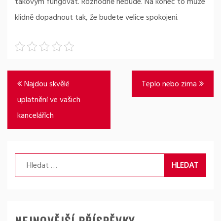
takovým fungovat. Rozhodně nebude. Na konec to může
klidně dopadnout tak, že budete velice spokojeni.
Navigace
Najdou skvělé
Teplo nebo zima
pro
uplatnění ve vašich
příspěvek
kancelářích
Vyhledávání
NEJNOVĚJŠÍ PŘÍSPĚVKY