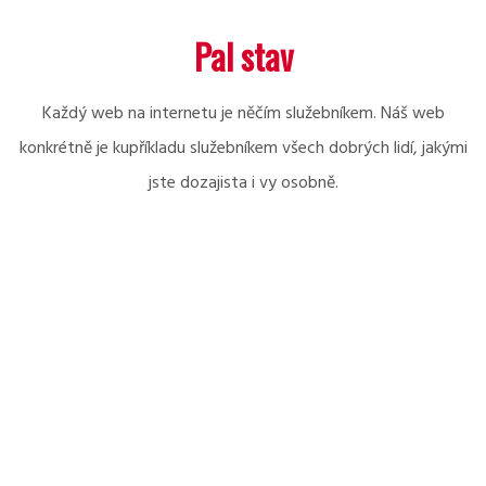
Skip
Pal stav
to
content
Každý web na internetu je něčím služebníkem. Náš web
konkrétně je kupříkladu služebníkem všech dobrých lidí, jakými
jste dozajista i vy osobně.