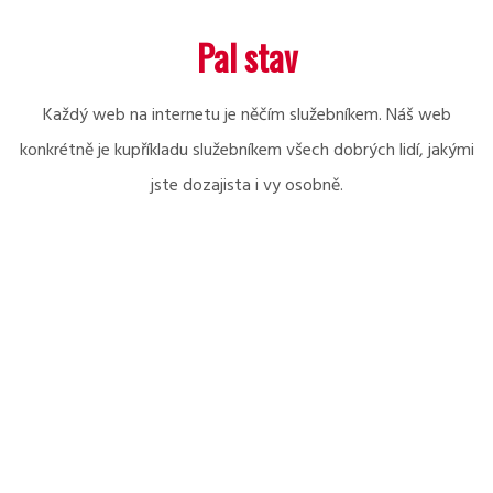
Skip
Pal stav
to
content
Každý web na internetu je něčím služebníkem. Náš web
konkrétně je kupříkladu služebníkem všech dobrých lidí, jakými
jste dozajista i vy osobně.