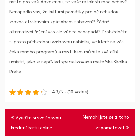
místo pro vaši dovolenou, se vaše ratolesti moc nebaví?
Nenapadlo vás, že kulturní památky pro ně nebudou
zrovna atraktivním způsobem zabavení? Žádné
alternativní řešení vás ale vůbec nenapadá? Prohlédněte
si proto přehlednou webovou nabídku, ve které na vás
čeká mnoho programů a míst, kam můžete své dítě
umístit, jako je například specializovaná
mateřská školka
Praha
.
4.3/5 - (10 votes)
Navigace
Nemohl jste se z toho
Vyřiďte si svojí novou
pro
kreditní kartu online
vzpamatovat
příspěvek